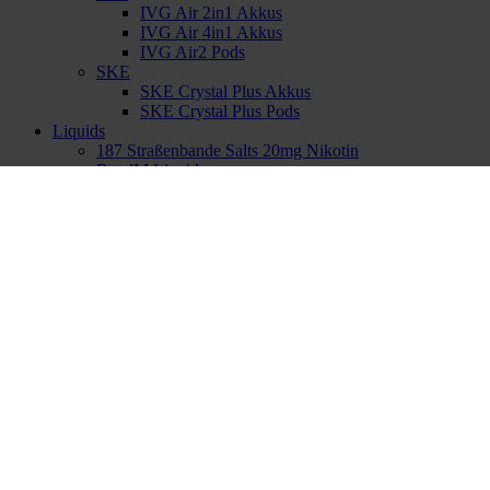
IVG Air 2in1 Akkus
IVG Air 4in1 Akkus
IVG Air2 Pods
SKE
SKE Crystal Plus Akkus
SKE Crystal Plus Pods
Liquids
187 Straßenbande Salts 20mg Nikotin
RandM Liquid
Elfbar Elfliq 20mg Nikotin
Elfbar Elfliq 10mg Nikotin
HQD Juice 18mg Nikotin
– passende Leersysteme
Elfbar ELFA Turbo Pods
Elf Bar ELFX Kits
Elf Bar ELFX Pod – Leer
HQD CIRAK 2 Refillable Pod / Leere Pods 2er
10-OH / H3
Haftbefehl – 10-OH Vapes
4 Blockz H3
GZUZ H3
Okinawa H3
Kolja`s H3
Nikotinfrei
Elfbar 800 nikotinfrei