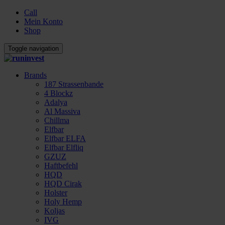
Call
Mein Konto
Shop
Toggle navigation
Brands
187 Strassenbande
4 Blockz
Adalya
Al Massiva
Chillma
Elfbar
Elfbar ELFA
Elfbar Elfliq
GZUZ
Haftbefehl
HQD
HQD Cirak
Holster
Holy Hemp
Koljas
IVG