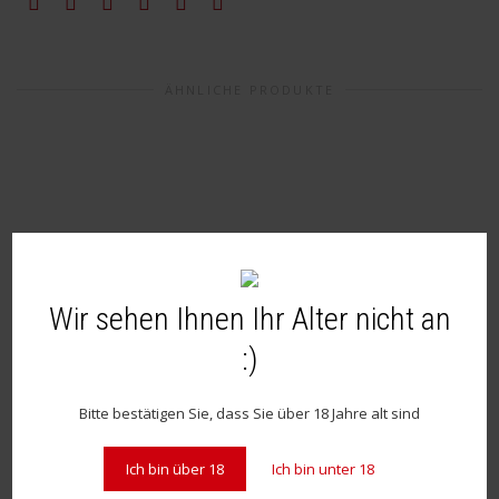
ÄHNLICHE PRODUKTE
Wir sehen Ihnen Ihr Alter nicht an
:)
Bitte bestätigen Sie, dass Sie über 18 Jahre alt sind
Ich bin über 18
Ich bin unter 18
exkl. 19 % MwSt.