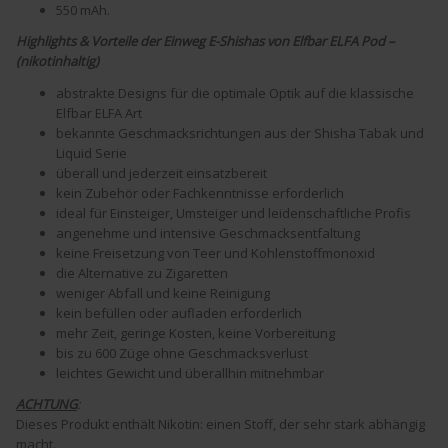
550 mAh.
Highlights & Vorteile der Einweg E-Shishas von Elfbar ELFA Pod –
(nikotinhaltig)
abstrakte Designs für die optimale Optik auf die klassische
Elfbar ELFA Art
bekannte Geschmacksrichtungen aus der Shisha Tabak und
Liquid Serie
überall und jederzeit einsatzbereit
kein Zubehör oder Fachkenntnisse erforderlich
ideal für Einsteiger, Umsteiger und leidenschaftliche Profis
angenehme und intensive Geschmacksentfaltung
keine Freisetzung von Teer und Kohlenstoffmonoxid
die Alternative zu Zigaretten
weniger Abfall und keine Reinigung
kein befüllen oder aufladen erforderlich
mehr Zeit, geringe Kosten, keine Vorbereitung
bis zu 600 Züge ohne Geschmacksverlust
leichtes Gewicht und überallhin mitnehmbar
ACHTUNG
:
Dieses Produkt enthält Nikotin: einen Stoff, der sehr stark abhängig
macht.