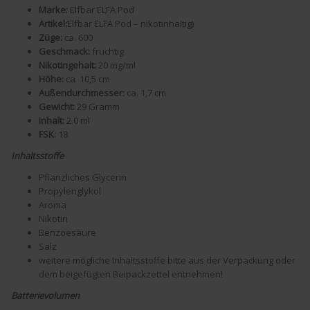
Marke:
Elfbar ELFA Pod
Artikel:
Elfbar ELFA Pod – nikotinhaltig)
Züge:
ca. 600
Geschmack:
fruchtig
Nikotingehalt:
20 mg/ml
Höhe:
ca. 10,5 cm
Außendurchmesser:
ca. 1,7 cm
Gewicht:
29 Gramm
Inhalt:
2.0 ml
FSK:
18
Inhaltsstoffe
Pflanzliches Glycerin
Propylenglykol
Aroma
Nikotin
Benzoesäure
Salz
weitere mögliche Inhaltsstoffe bitte aus der Verpackung oder
dem beigefügten Beipackzettel entnehmen!
Batterievolumen