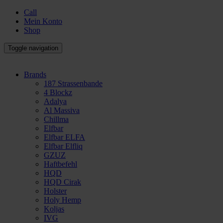
Call
Mein Konto
Shop
Toggle navigation
Brands
187 Strassenbande
4 Blockz
Adalya
Al Massiva
Chillma
Elfbar
Elfbar ELFA
Elfbar Elfliq
GZUZ
Haftbefehl
HQD
HQD Cirak
Holster
Holy Hemp
Koljas
IVG