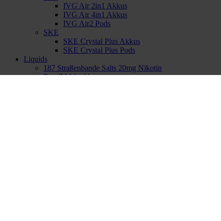
IVG Air 2in1 Akkus
IVG Air 4in1 Akkus
IVG Air2 Pods
SKE
SKE Crystal Plus Akkus
SKE Crystal Plus Pods
Liquids
187 Straßenbande Salts 20mg Nikotin
RandM Liquid
Elfbar Elfliq 20mg Nikotin
Elfbar Elfliq 10mg Nikotin
HQD Juice 18mg Nikotin
– passende Leersysteme
Elfbar ELFA Turbo Pods
Elf Bar ELFX Kits
Elf Bar ELFX Pod – Leer
HQD CIRAK 2 Refillable Pod / Leere Pods 2er
10-OH / H3
Haftbefehl – 10-OH Vapes
4 Blockz H3
GZUZ H3
Okinawa H3
Kolja`s H3
Nikotinfrei
Elfbar 800 nikotinfrei