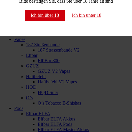
Bitte bestätigen Sie, dass Sie über 18 Jahre alt sind
NameLess
O’s Tobacco
Okinawa H3
Ich bin über 18
Ich bin unter 18
RandM
Shades
SKE Crystal
True Passion
Vapes
187 Straßenbande
187 Strassenbande V2
Elfbar
Elf Bar 800
GZUZ
GZUZ V2 Vapes
Haftbefehl
Haftbefehl V2 Vapes
HQD
HQD Surv
O`s
O’s Tobacco E-Shishas
Pods
Elfbar ELFA
Elfbar ELFA Akkus
Elfbar ELFA Pods
Elfbar ELFA Master Akkus