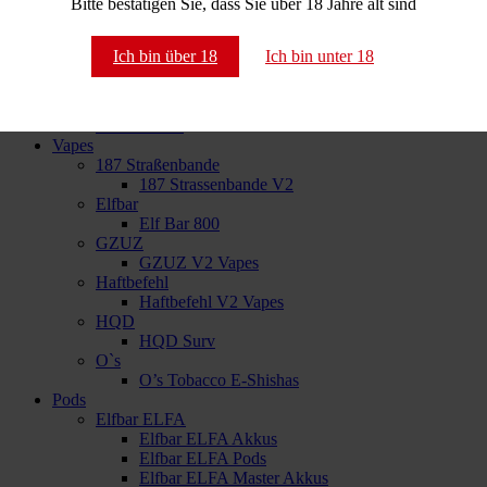
Bitte bestätigen Sie, dass Sie über 18 Jahre alt sind
NameLess
O’s Tobacco
Okinawa H3
Ich bin über 18
Ich bin unter 18
RandM
Shades
SKE Crystal
True Passion
Vapes
187 Straßenbande
187 Strassenbande V2
Elfbar
Elf Bar 800
GZUZ
GZUZ V2 Vapes
Haftbefehl
Haftbefehl V2 Vapes
HQD
HQD Surv
O`s
O’s Tobacco E-Shishas
Pods
Elfbar ELFA
Elfbar ELFA Akkus
Elfbar ELFA Pods
Elfbar ELFA Master Akkus