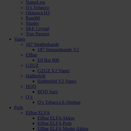
NameLess
O’s Tobacco
Okinawa H3
RandM
Shades
SKE Crystal
True Passion
Vapes
187 Straßenbande
187 Strassenbande V2
Elfbar
Elf Bar 800
GZUZ
GZUZ V2 Vapes
Haftbefehl
Haftbefehl V2 Vapes
HQD
HQD Surv
O`s
O’s Tobacco E-Shishas
Pods
Elfbar ELFA
Elfbar ELFA Akkus
Elfbar ELFA Pods
Elfbar ELFA Master Akkus