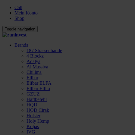
Call
Mein Konto
Shop
Toggle navigation
Brands
187 Strassenbande
4 Blockz
Adalya
Al Massiva
Chillma
Elfbar
Elfbar ELFA
Elfbar Elfliq
GZUZ
Haftbefehl
HQD
HQD Cirak
Holster
Holy Hemp
Koljas
IVG