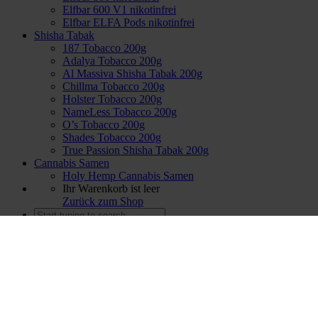
Elfbar 600 V1 nikotinfrei
Elfbar ELFA Pods nikotinfrei
Shisha Tabak
187 Tobacco 200g
Adalya Tobacco 200g
Al Massiva Shisha Tabak 200g
Chillma Tobacco 200g
Holster Tobacco 200g
NameLess Tobacco 200g
O’s Tobacco 200g
Shades Tobacco 200g
True Passion Shisha Tabak 200g
Cannabis Samen
Holy Hemp Cannabis Samen
Ihr Warenkorb ist leer
Zurück zum Shop