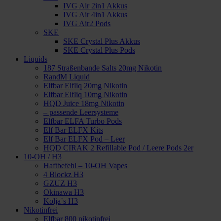
IVG Air 2in1 Akkus
IVG Air 4in1 Akkus
IVG Air2 Pods
SKE
SKE Crystal Plus Akkus
SKE Crystal Plus Pods
Liquids
187 Straßenbande Salts 20mg Nikotin
RandM Liquid
Elfbar Elfliq 20mg Nikotin
Elfbar Elfliq 10mg Nikotin
HQD Juice 18mg Nikotin
– passende Leersysteme
Elfbar ELFA Turbo Pods
Elf Bar ELFX Kits
Elf Bar ELFX Pod – Leer
HQD CIRAK 2 Refillable Pod / Leere Pods 2er
10-OH / H3
Haftbefehl – 10-OH Vapes
4 Blockz H3
GZUZ H3
Okinawa H3
Kolja`s H3
Nikotinfrei
Elfbar 800 nikotinfrei